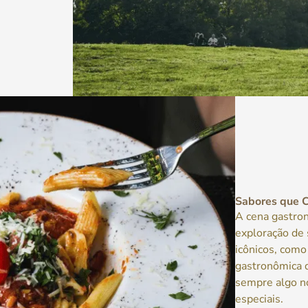
Sabores que 
A cena gastron
exploração de
icônicos, com
gastronômica
sempre algo n
especiais.