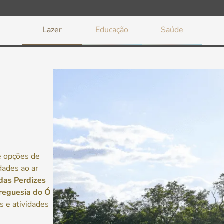
Lazer
Educação
Saúde
e opções de
dades ao ar
das Perdizes
reguesia do Ó
 e atividades