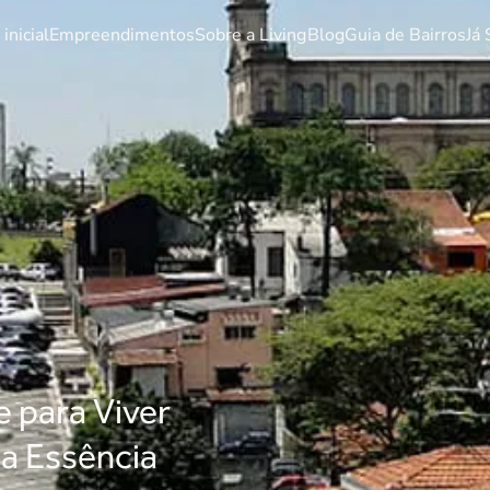
inicial
Empreendimentos
Sobre a Living
Blog
Guia de Bairros
Já 
 para Viver
 a Essência