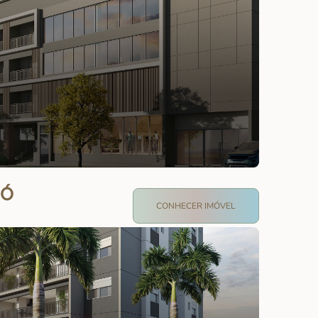
 Ó
CONHECER IMÓVEL