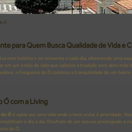
do Ó
nte para Quem Busca Qualidade de Vida e 
lsa com história e se reinventa a cada dia, oferecendo uma expe
r em um estilo de vida que valoriza a tradição sem abrir mão
dora, a Freguesia do Ó combina a tranquilidade de um bairro 
o Ó com a Living
 do Ó
é optar por uma vida onde o bem-estar é prioridade. No
implificam o dia a dia. Desfrute de um acesso privilegiado a m
esia do Ó.