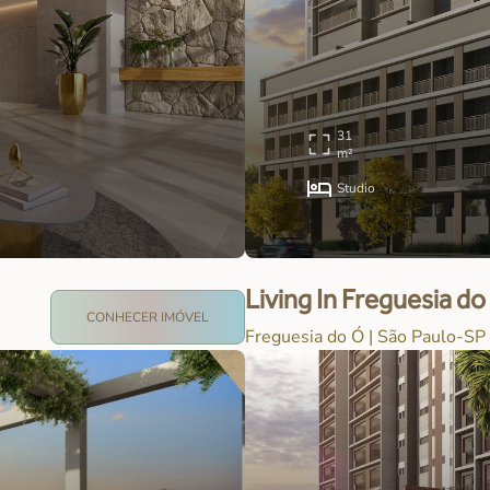
31
m²
Studio
Lançamento
Living In Freguesia do
CONHECER IMÓVEL
Freguesia do Ó | São Paulo-SP