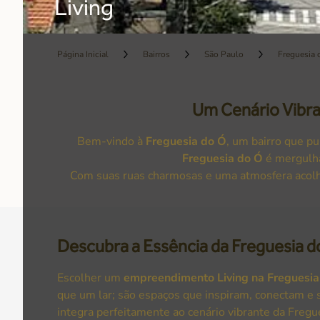
Living
Página Inicial
Bairros
São Paulo
Freguesia 
Um Cenário Vibra
Bem-vindo à
Freguesia do Ó
, um bairro que pu
Freguesia do Ó
é mergulha
Com suas ruas charmosas e uma atmosfera acolhe
Descubra a Essência da Freguesia d
Escolher um
empreendimento Living na Freguesia
que um lar; são espaços que inspiram, conectam e s
integra perfeitamente ao cenário vibrante da Fregu