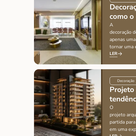
Decoraç
como o
melhora
A
decoração d
apenas uma 
tornar uma 
contemporân
LER
padrão, cad
influencia 
vivem, desc
Decoração
conectam d
Projeto 
tendênc
de alto
O
projeto arqu
partida par
em uma expe