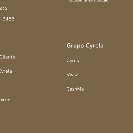
Receba uma ligação
sco
2-3456
Grupo Cyrela
 Cliente
Cyrela
Cyrela
Vivaz
CashMe
airros