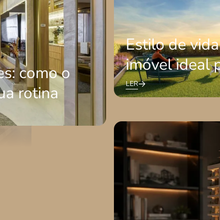
ias,
.
Estilo de vid
imóvel ideal 
es: como o
LER
ua rotina
O projeto arquitetônico é o p