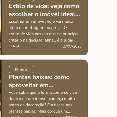
Estilo de vida: veja como
escolher o imóvel ideal
para sua rotina
Escolher um imóvel hoje vai muito
além de metragem ou preço. O
estilo de vida passou a ser o principal
critério na decisão, afinal, é o lugar
onde sua rotina acontece: onde
LER
27/07/2026
produz, descansa e vive seus
melhores momentos. Por isso,
Finanças
Plantas baixas: como
aproveitar em
apartamentos de alto
Você sabia que a forma como se vive
dentro de um imóvel começa muito
padrão
antes da decoração? Ela nasce nas
plantas baixas. Mais do que um