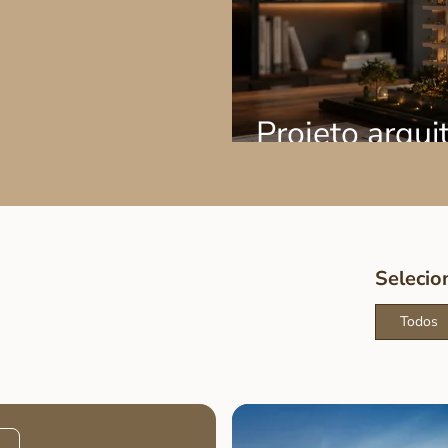
Projeto arqui
para imóveis 
LER
Selecio
Todos