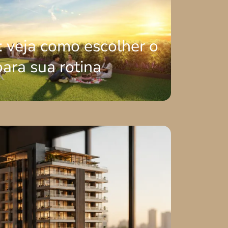
a: veja como escolher o
para sua rotina
onto de partida para transformar um imóvel em uma experiência