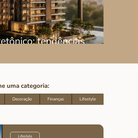
tetônico: tendências
de alto padrão
ne uma categoria:
Decoração
Finanças
Lifestyle
Lifestyle