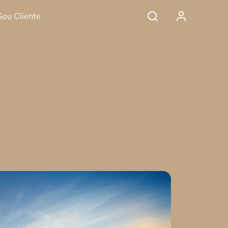
Sou Cliente
 de vida contemporâneo. Em imóveis de alto padrão, cada deta
uito além de metragem ou preço. O estilo de vida passou a ser 