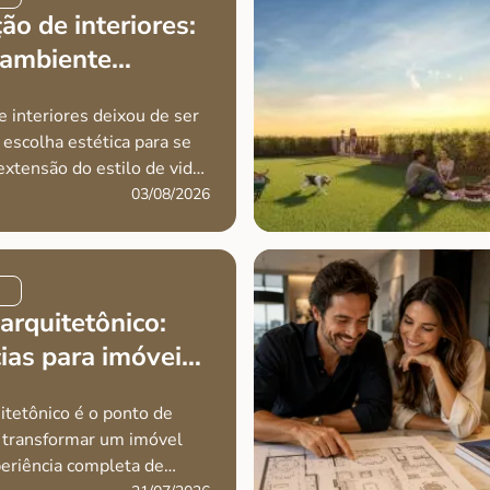
ão de interiores:
 ambiente
 a sua rotina
e interiores deixou de ser
escolha estética para se
extensão do estilo de vida
eo. Em imóveis de alto
03/08/2026
a detalhe do espaço
a forma como as pessoas
ansam, trabalham e se
entro de
arquitetônico:
ias para imóveis
 padrão
itetônico é o ponto de
a transformar um imóvel
riência completa de