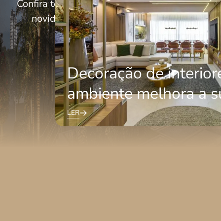
Confira todos os nossos posts, principais notíc
novidades e tendências do universo Living
Explorar conteúdos
Decoração de interior
ambiente melhora a s
LER