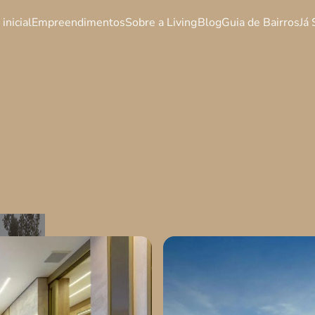
inicial
Empreendimentos
Sobre a Living
Blog
Guia de Bairros
Já 
s uma escolha estética para se tornar uma extensão do estilo
Escolher um imóvel hoje vai m